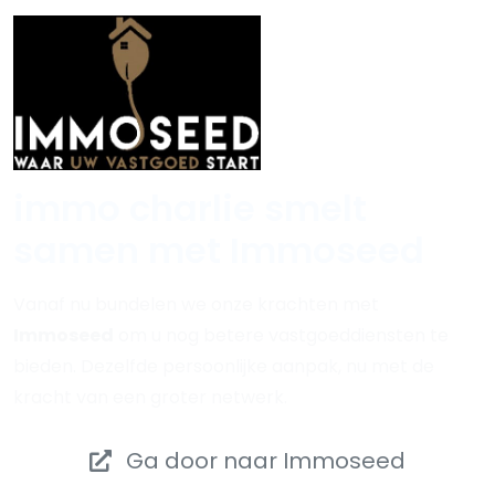
immo charlie smelt
samen met
Immoseed
Vanaf nu bundelen we onze krachten met
Immoseed
om u nog betere vastgoeddiensten te
bieden. Dezelfde persoonlijke aanpak, nu met de
kracht van een groter netwerk.
Ga door naar Immoseed