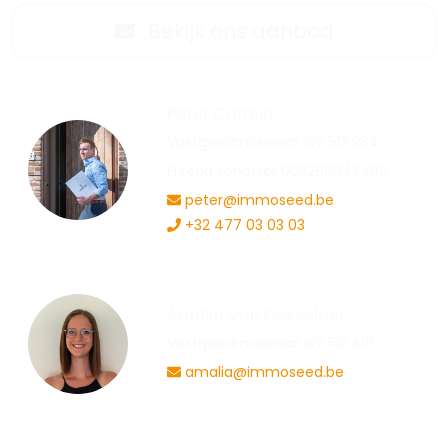
Bekijk ons aanbod
Peter Carrein
Vastgoedmakelaar BIV 512.984
Erkend schatter 005286043490
peter@immoseed.be
+32 477 03 03 03
Amalia Van Dosselaer
Vastgoedmakelaar BIV 512.416
amalia@immoseed.be